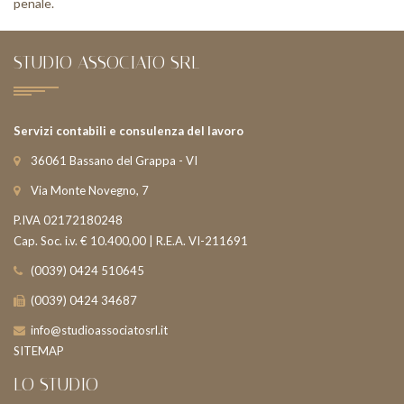
penale.
STUDIO ASSOCIATO SRL
Servizi contabili e consulenza del lavoro
36061 Bassano del Grappa - VI
Via Monte Novegno, 7
P.IVA 02172180248
Cap. Soc. i.v. € 10.400,00 | R.E.A. VI-211691
(0039) 0424 510645
(0039) 0424 34687
info@studioassociatosrl.it
SITEMAP
LO STUDIO