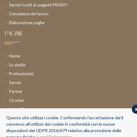
Servizi rivolti ai soggetti PRIVATI
Consulenza del lavoro
Elaborazione paghe
PAGINE
Home
Lo studio
Professionisti
Servizi
Partner
Circolari
Link utili
Questo sito utilizza i cookie. Confermando l'accettazione dai il
News
consenso all'utilizzo dei cookie in conformità con le nuove
Contatti
disposizioni del GDPR 2016/679 relativo alla protezione delle
Area riservata
persone fisiche.
Leggi l'informativa