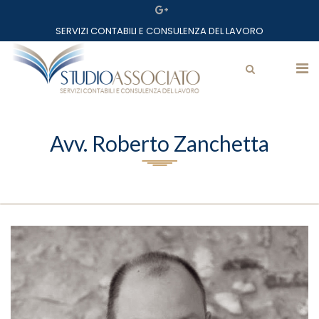
Home
SERVIZI CONTABILI E CONSULENZA DEL LAVORO
Lo studio
Professionisti
Mazzarolo Matteo
Servizi
Avv. Roberto Zanchetta
Servizi
Partner
Assostudio
Avv. Zanchetta Roberto
Circolari
Link utili