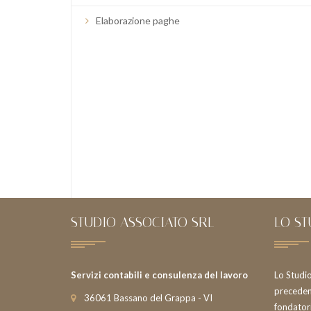
Elaborazione paghe
STUDIO ASSOCIATO SRL
LO ST
Servizi contabili e consulenza del lavoro
Lo Studi
precedent
36061 Bassano del Grappa - VI
fondatori