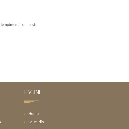
 adempimenti connessi;
PAGINE
Home
a
Lo studio