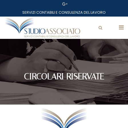
Home
SERVIZI CONTABILI E CONSULENZA DEL LAVORO
Lo studio
Professionisti
Mazzarolo Matteo
Servizi
Servizi
CIRCOLARI RISERVATE
Partner
Assostudio
Avv. Zanchetta Roberto
Circolari
Link utili