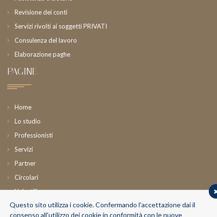
Revisione dei conti
Servizi rivolti ai soggetti PRIVATI
Consulenza del lavoro
Elaborazione paghe
PAGINE
Home
Lo studio
Professionisti
Servizi
Partner
Circolari
Link utili
Questo sito utilizza i cookie. Confermando l'accettazione dai il
News
consenso all'utilizzo dei cookie in conformità con le nuove