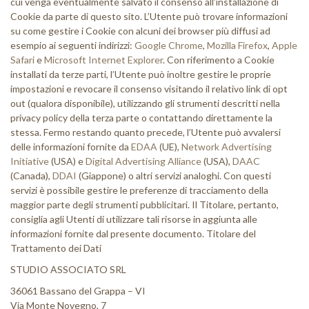
cui venga eventualmente salvato il consenso all’installazione di
Cookie da parte di questo sito. L’Utente può trovare informazioni
su come gestire i Cookie con alcuni dei browser più diffusi ad
esempio ai seguenti indirizzi:
Google Chrome
,
Mozilla Firefox
,
Apple
Safari
e
Microsoft Internet Explorer
. Con riferimento a Cookie
installati da terze parti, l’Utente può inoltre gestire le proprie
impostazioni e revocare il consenso visitando il relativo link di opt
out (qualora disponibile), utilizzando gli strumenti descritti nella
privacy policy della terza parte o contattando direttamente la
stessa. Fermo restando quanto precede, l’Utente può avvalersi
delle informazioni fornite da
EDAA
(UE),
Network Advertising
Initiative
(USA) e
Digital Advertising Alliance
(USA),
DAAC
(Canada),
DDAI
(Giappone) o altri servizi analoghi. Con questi
servizi è possibile gestire le preferenze di tracciamento della
maggior parte degli strumenti pubblicitari. Il Titolare, pertanto,
consiglia agli Utenti di utilizzare tali risorse in aggiunta alle
informazioni fornite dal presente documento. Titolare del
Trattamento dei Dati
STUDIO ASSOCIATO SRL
36061 Bassano del Grappa – VI
Via Monte Novegno, 7