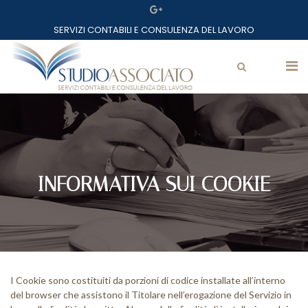
Home
SERVIZI CONTABILI E CONSULENZA DEL LAVORO
Lo studio
Professionisti
Mazzarolo Matteo
Servizi
Servizi
INFORMATIVA SUI COOKIE
Partner
Assostudio
Avv. Zanchetta Roberto
Circolari
I Cookie sono costituiti da porzioni di codice installate all’interno
del browser che assistono il Titolare nell’erogazione del Servizio in
Link utili