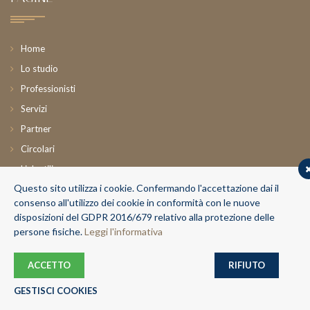
Home
Lo studio
Professionisti
Servizi
Partner
Circolari
Link utili
Questo sito utilizza i cookie. Confermando l'accettazione dai il
News
consenso all'utilizzo dei cookie in conformità con le nuove
Contatti
disposizioni del GDPR 2016/679 relativo alla protezione delle
Area riservata
persone fisiche.
Leggi l'informativa
ACCETTO
RIFIUTO
2016-2020 © Copyright Studio Associato Srl | Tutti i diritti riservati |
P.IVA 01261740243 -
Credits
GESTISCI COOKIES
CENTRO PRIVACY
-
PRIVACY POLICY
-
COOKIES POLICY