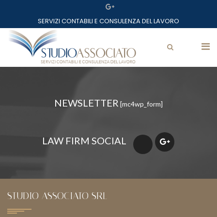
Home
SERVIZI CONTABILI E CONSULENZA DEL LAVORO
Lo studio
Professionisti
Mazzarolo Matteo
Servizi
NEWSLETTER
[mc4wp_form]
Servizi
Partner
LAW FIRM SOCIAL
Assostudio
Avv. Zanchetta Roberto
Circolari
STUDIO ASSOCIATO SRL
Link utili