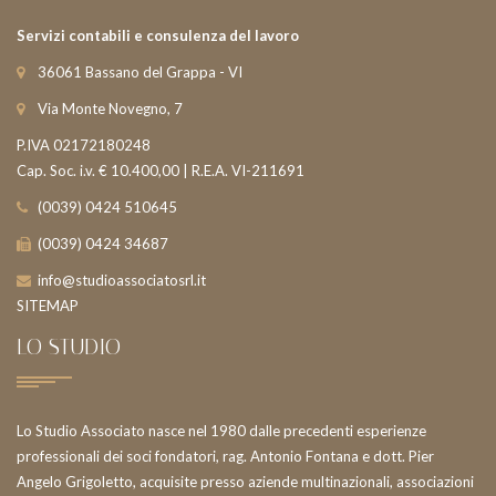
Servizi contabili e consulenza del lavoro
News
36061 Bassano del Grappa - VI
Contatti
Via Monte Novegno, 7
Area riservata
P.IVA 02172180248
Cap. Soc. i.v. € 10.400,00 | R.E.A. VI-211691
Circolari riservate
(0039) 0424 510645
Log In
(0039) 0424 34687
info@studioassociatosrl.it
SITEMAP
LO STUDIO
Lo Studio Associato nasce nel 1980 dalle precedenti esperienze
professionali dei soci fondatori, rag. Antonio Fontana e dott. Pier
Angelo Grigoletto, acquisite presso aziende multinazionali, associazioni